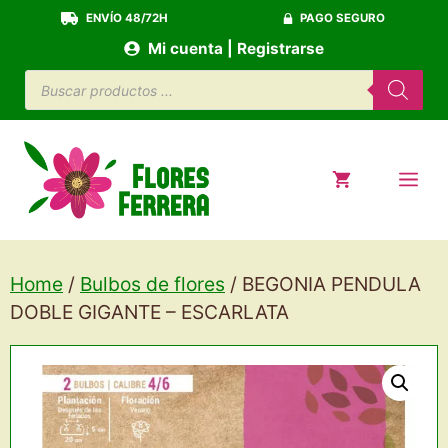
Saltar
ENVÍO 48/72H
PAGO SEGURO
al
Mi cuenta | Registrarse
contenido
Búsqueda
de
productos
ME
Home
/
Bulbos de flores
/ BEGONIA PENDULA
DOBLE GIGANTE – ESCARLATA