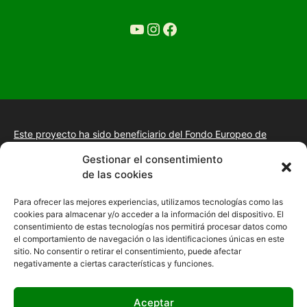
YouTube
Ir a la cuenta de Instagram de Restaurante Tuétano
Ir a la cuenta de facebook de Restaurante Tuétano
Este proyecto ha sido beneficiario del Fondo Europeo de
Desarrollo Regional.
+información.
Gestionar el consentimiento
Proyecto de desarrollo web y tienda online, fomento de la
de las cookies
presencia “Online” mediante la implantación de una estrategia
de posicionamiento SEO, gestión de la presencia en internet y
Para ofrecer las mejores experiencias, utilizamos tecnologías como las
mejora de imagen digital en las empresas de la Comunidad
cookies para almacenar y/o acceder a la información del dispositivo. El
Autónoma de Extremadura
consentimiento de estas tecnologías nos permitirá procesar datos como
el comportamiento de navegación o las identificaciones únicas en este
sitio. No consentir o retirar el consentimiento, puede afectar
negativamente a ciertas características y funciones.
Aceptar