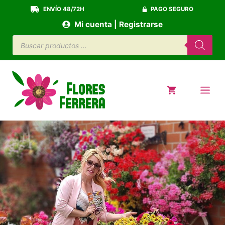
Saltar
ENVÍO 48/72H
PAGO SEGURO
al
Mi cuenta | Registrarse
contenido
Búsqueda
de
productos
ME