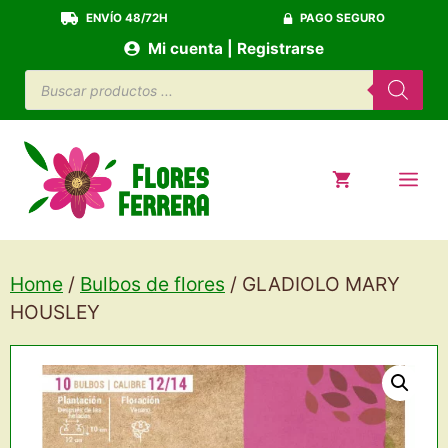
Saltar
ENVÍO 48/72H
PAGO SEGURO
al
Mi cuenta | Registrarse
contenido
Búsqueda
de
productos
ME
Home
/
Bulbos de flores
/ GLADIOLO MARY
HOUSLEY