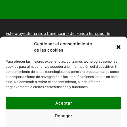
Este proyecto ha sido beneficiario del Fondo Europeo de
Desarrollo Regional.
+información.
Gestionar el consentimiento
Proyecto de desarrollo web y tienda online, fomento de la
de las cookies
presencia “Online” mediante la implantación de una estrategia
de posicionamiento SEO, gestión de la presencia en internet y
Para ofrecer las mejores experiencias, utilizamos tecnologías como las
mejora de imagen digital en las empresas de la Comunidad
cookies para almacenar y/o acceder a la información del dispositivo. El
Autónoma de Extremadura
consentimiento de estas tecnologías nos permitirá procesar datos como
el comportamiento de navegación o las identificaciones únicas en este
sitio. No consentir o retirar el consentimiento, puede afectar
negativamente a ciertas características y funciones.
Aceptar
Denegar