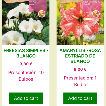
FREESIAS SIMPLES -
AMARYLLIS -ROSA
BLANCO
ESTRIADO DE
BLANCO
3,80
€
8,00
€
Presentación:
10
Presentación:
1
Bulbos
Bulbo
Add to cart
Add to cart