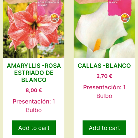
AMARYLLIS -ROSA
CALLAS -BLANCO
ESTRIADO DE
2,70
€
BLANCO
Presentación:
1
8,00
€
Bulbo
Presentación:
1
Bulbo
Add to cart
Add to cart