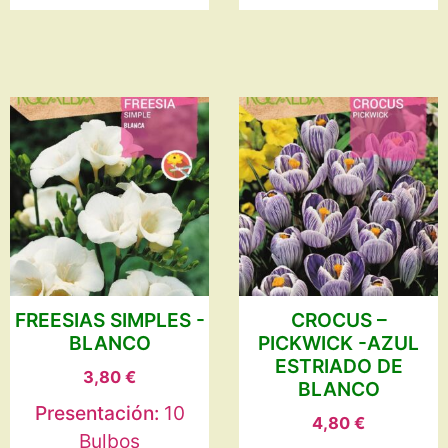
FREESIAS SIMPLES -
CROCUS –
BLANCO
PICKWICK -AZUL
ESTRIADO DE
3,80
€
BLANCO
Presentación:
10
4,80
€
Bulbos