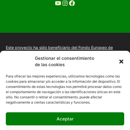
YouTube
Ir a la cuenta de Instagram de Restaurante Tuétano
Ir a la cuenta de facebook de Restaurante Tuétano
Este proyecto ha sido beneficiario del Fondo Europeo de
Desarrollo Regional.
+información.
Gestionar el consentimiento
Proyecto de desarrollo web y tienda online, fomento de la
de las cookies
presencia “Online” mediante la implantación de una estrategia
de posicionamiento SEO, gestión de la presencia en internet y
Para ofrecer las mejores experiencias, utilizamos tecnologías como las
mejora de imagen digital en las empresas de la Comunidad
cookies para almacenar y/o acceder a la información del dispositivo. El
Autónoma de Extremadura
consentimiento de estas tecnologías nos permitirá procesar datos como
el comportamiento de navegación o las identificaciones únicas en este
sitio. No consentir o retirar el consentimiento, puede afectar
negativamente a ciertas características y funciones.
Aceptar