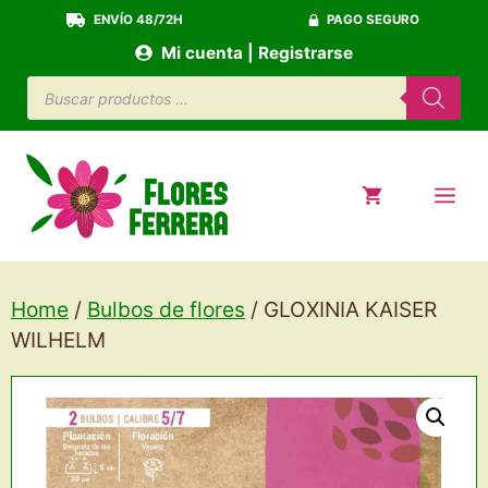
Saltar
ENVÍO 48/72H
PAGO SEGURO
al
Mi cuenta | Registrarse
contenido
Búsqueda
de
productos
ME
Home
/
Bulbos de flores
/ GLOXINIA KAISER
WILHELM