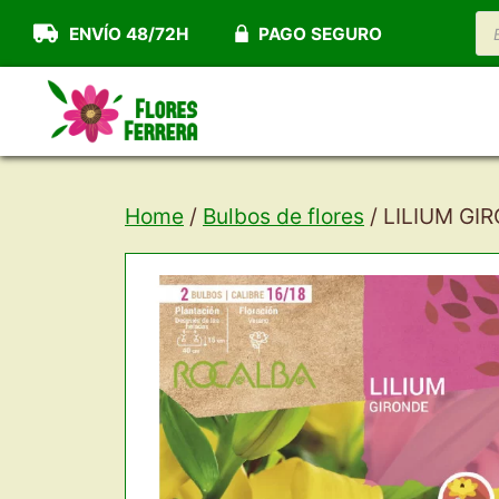
Saltar
B
ENVÍO 48/72H
PAGO SEGURO
d
al
pr
contenido
Home
/
Bulbos de flores
/ LILIUM GI