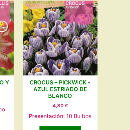
O Y
CROCUS – PICKWICK -
AZUL ESTRIADO DE
BLANCO
4,80
€
bo
Presentación:
10 Bulbos