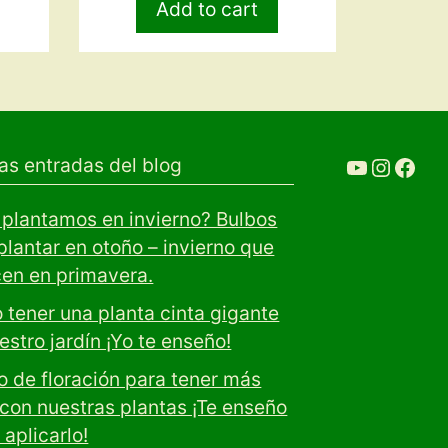
Add to cart
YouTube
Ir a la cuenta de Instagram de Restaurante 
Ir a la cuenta de facebook de
as entradas del blog
plantamos en invierno? Bulbos
plantar en otoño – invierno que
cen en primavera.
tener una planta cinta gigante
estro jardín ¡Yo te enseño!
 de floración para tener más
 con nuestras plantas ¡Te enseño
aplicarlo!