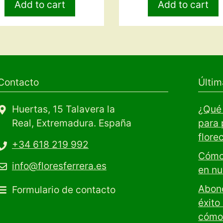
Add to cart
Add to cart
Contacto
Últim
Huertas, 15 Talavera la
¿Qué 
Real, Extremadura. España
para 
flore
+34 618 219 992
Cómo 
info@floresferrera.es
en nu
Abono
Formulario de contacto
éxito
cómo 