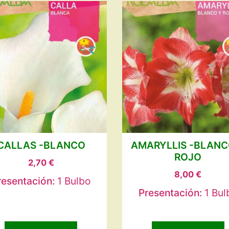
CALLAS -BLANCO
AMARYLLIS -BLANC
ROJO
2,70
€
8,00
€
resentación:
1 Bulbo
Presentación:
1 Bul