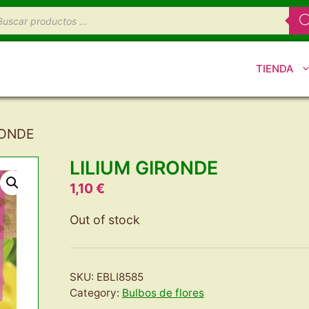
úsqueda
e
oductos
TIENDA
RONDE
LILIUM GIRONDE
1,10
€
Out of stock
SKU:
EBLI8585
Category:
Bulbos de flores