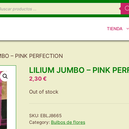
úsqueda
e
oductos
TIENDA
MBO – PINK PERFECTION
LILIUM JUMBO – PINK PE
2,30
€
Out of stock
SKU:
EBLJ8665
Category:
Bulbos de flores