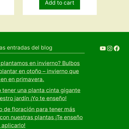
Add to cart
YouTube
Ir a la cuenta de Instagram de Restaurante 
Ir a la cuenta de facebook de
as entradas del blog
plantamos en invierno? Bulbos
plantar en otoño – invierno que
cen en primavera.
tener una planta cinta gigante
estro jardín ¡Yo te enseño!
 de floración para tener más
 con nuestras plantas ¡Te enseño
aplicarlo!