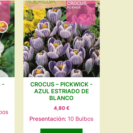
 -
CROCUS – PICKWICK -
AZUL ESTRIADO DE
BLANCO
4,80
€
bos
Presentación:
10 Bulbos