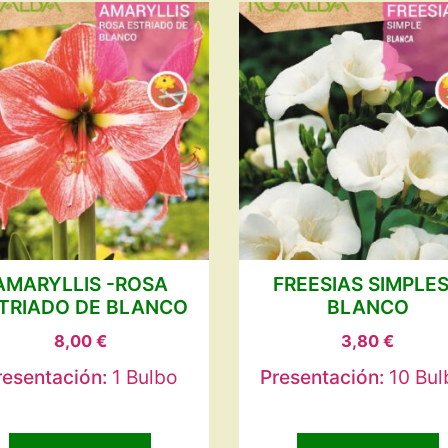
AMARYLLIS -ROSA
FREESIAS SIMPLES
TRIADO DE BLANCO
BLANCO
8,00
€
3,80
€
resentación:
1 Bulbo
Presentación:
10 Bul