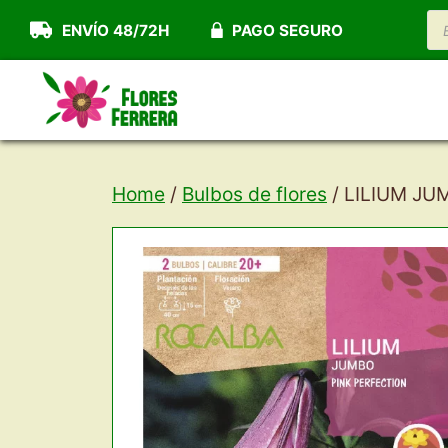
Saltar
B
ENVÍO 48/72H
PAGO SEGURO
d
al
pr
contenido
Home
/
Bulbos de flores
/ LILIUM JU