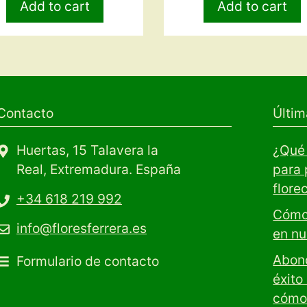
Add to cart
Add to cart
Contacto
Últim
Huertas, 15 Talavera la
¿Qué 
Real, Extremadura. España
para 
flore
+34 618 219 992
Cómo 
info@floresferrera.es
en nu
Abono
Formulario de contacto
éxito
cómo 