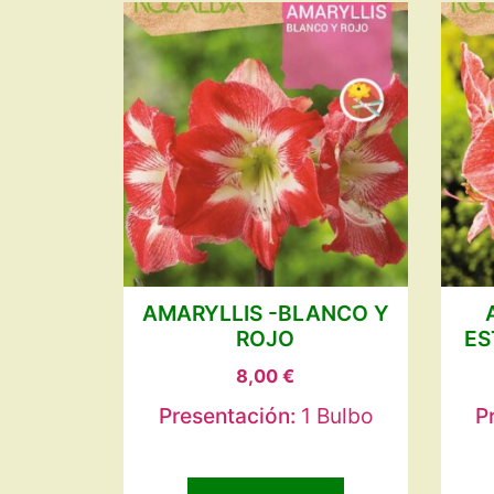
AMARYLLIS -BLANCO Y
ROJO
ES
8,00
€
Presentación:
1 Bulbo
P