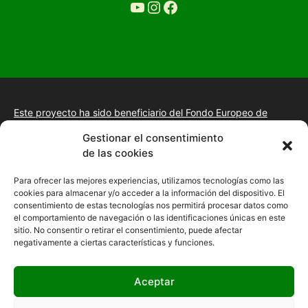
YouTube
Ir a la cuenta de Instagram de Restaurante Tuétano
Ir a la cuenta de facebook de Restaurante Tuétano
Este proyecto ha sido beneficiario del Fondo Europeo de
Desarrollo Regional.
+información.
Gestionar el consentimiento
Proyecto de desarrollo web y tienda online, fomento de la
de las cookies
presencia “Online” mediante la implantación de una estrategia
de posicionamiento SEO, gestión de la presencia en internet y
Para ofrecer las mejores experiencias, utilizamos tecnologías como las
mejora de imagen digital en las empresas de la Comunidad
cookies para almacenar y/o acceder a la información del dispositivo. El
Autónoma de Extremadura
consentimiento de estas tecnologías nos permitirá procesar datos como
el comportamiento de navegación o las identificaciones únicas en este
sitio. No consentir o retirar el consentimiento, puede afectar
negativamente a ciertas características y funciones.
Aceptar