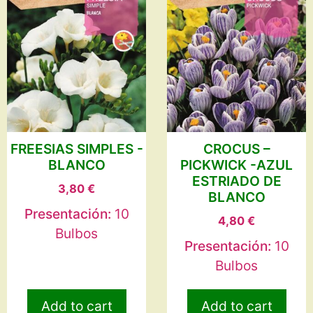
FREESIAS SIMPLES -
CROCUS –
BLANCO
PICKWICK -AZUL
ESTRIADO DE
3,80
€
BLANCO
Presentación:
10
4,80
€
Bulbos
Presentación:
10
Bulbos
Add to cart
Add to cart