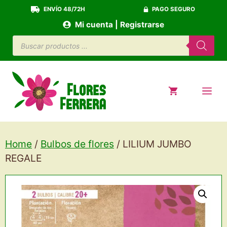
Saltar
ENVÍO 48/72H
PAGO SEGURO
al
Mi cuenta | Registrarse
contenido
Búsqueda
de
productos
ME
Home
/
Bulbos de flores
/ LILIUM JUMBO
REGALE