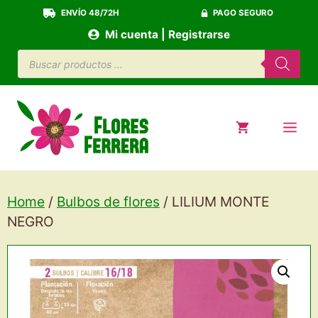
Saltar
ENVÍO 48/72H
PAGO SEGURO
al
Mi cuenta | Registrarse
contenido
Búsqueda
de
productos
ME
Home
/
Bulbos de flores
/ LILIUM MONTE
NEGRO