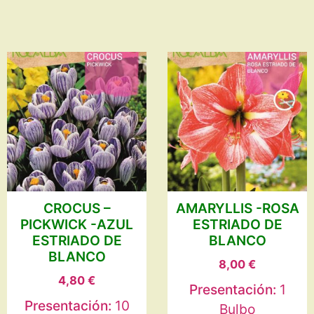
CROCUS –
AMARYLLIS -ROSA
PICKWICK -AZUL
ESTRIADO DE
ESTRIADO DE
BLANCO
BLANCO
8,00
€
4,80
€
Presentación:
1
Presentación:
10
Bulbo