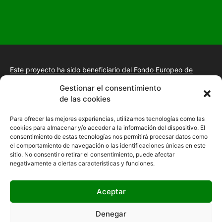
Este proyecto ha sido beneficiario del Fondo Europeo de
Desarrollo Regional.
+información.
Gestionar el consentimiento
Proyecto de desarrollo web y tienda online, fomento de la
de las cookies
presencia “Online” mediante la implantación de una estrategia
de posicionamiento SEO, gestión de la presencia en internet y
Para ofrecer las mejores experiencias, utilizamos tecnologías como las
mejora de imagen digital en las empresas de la Comunidad
cookies para almacenar y/o acceder a la información del dispositivo. El
Autónoma de Extremadura
consentimiento de estas tecnologías nos permitirá procesar datos como
el comportamiento de navegación o las identificaciones únicas en este
sitio. No consentir o retirar el consentimiento, puede afectar
negativamente a ciertas características y funciones.
Aceptar
Denegar