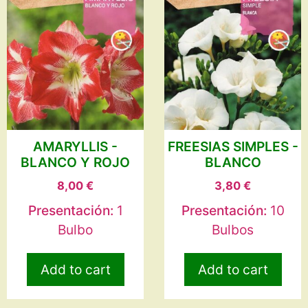
AMARYLLIS -
FREESIAS SIMPLES -
BLANCO Y ROJO
BLANCO
8,00
€
3,80
€
Presentación:
1
Presentación:
10
Bulbo
Bulbos
Add to cart
Add to cart