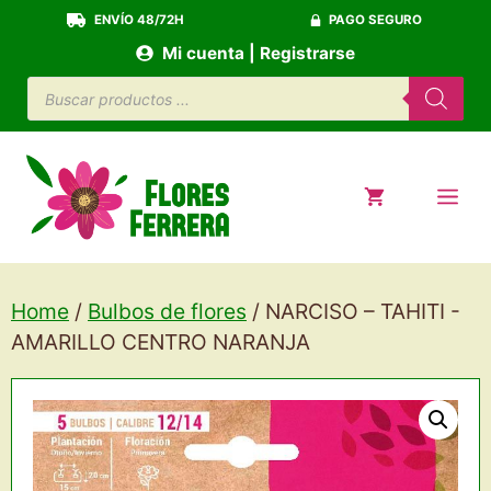
Saltar
ENVÍO 48/72H
PAGO SEGURO
al
Mi cuenta | Registrarse
contenido
Búsqueda
de
productos
ME
Home
/
Bulbos de flores
/ NARCISO – TAHITI -
AMARILLO CENTRO NARANJA