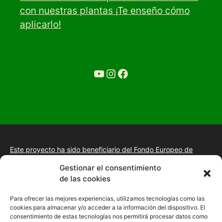
con nuestras plantas ¡Te enseño cómo
aplicarlo!
YouTube
Ir a la cuenta de Instagram de Restaurante Tuétano
Ir a la cuenta de facebook de Restaurante Tuétano
Este proyecto ha sido beneficiario del Fondo Europeo de
Desarrollo Regional.
+información.
Gestionar el consentimiento
Proyecto de desarrollo web y tienda online, fomento de la
de las cookies
presencia “Online” mediante la implantación de una estrategia
de posicionamiento SEO, gestión de la presencia en internet y
Para ofrecer las mejores experiencias, utilizamos tecnologías como las
mejora de imagen digital en las empresas de la Comunidad
cookies para almacenar y/o acceder a la información del dispositivo. El
Autónoma de Extremadura
consentimiento de estas tecnologías nos permitirá procesar datos como