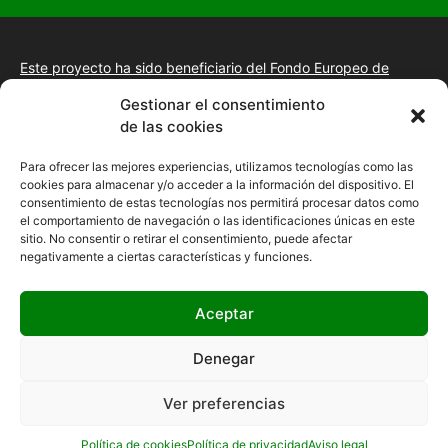
Este proyecto ha sido beneficiario del Fondo Europeo de
Desarrollo Regional.
+información.
Gestionar el consentimiento
Proyecto de desarrollo web y tienda online, fomento de la
de las cookies
presencia “Online” mediante la implantación de una estrategia
de posicionamiento SEO, gestión de la presencia en internet y
Para ofrecer las mejores experiencias, utilizamos tecnologías como las
mejora de imagen digital en las empresas de la Comunidad
cookies para almacenar y/o acceder a la información del dispositivo. El
Autónoma de Extremadura
consentimiento de estas tecnologías nos permitirá procesar datos como
el comportamiento de navegación o las identificaciones únicas en este
sitio. No consentir o retirar el consentimiento, puede afectar
negativamente a ciertas características y funciones.
Aceptar
Denegar
Ver preferencias
25,00
€
36,50
€
Política de cookies
Política de privacidad
Aviso legal