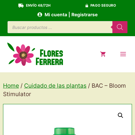
Saltar
ENVÍO 48/72H
PAGO SEGURO
al
Mi cuenta | Registrarse
contenido
Búsqueda
de
productos
ME
Home
/
Cuidado de las plantas
/ BAC – Bloom
Stimulator