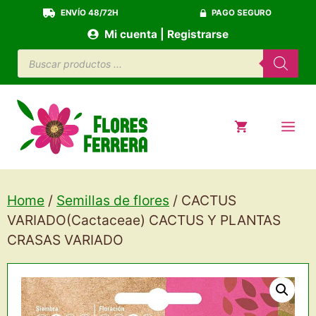
Saltar
ENVÍO 48/72H
PAGO SEGURO
al
Mi cuenta | Registrarse
contenido
Búsqueda
de
productos
ME
Home
/
Semillas de flores
/ CACTUS
VARIADO(Cactaceae) CACTUS Y PLANTAS
CRASAS VARIADO