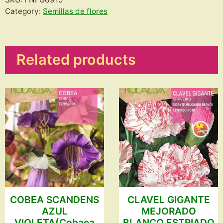
PLANTAS
Category:
Semillas de flores
CRASAS
VARIADO
quantity
Related products
COBEA SCANDENS
CLAVEL GIGANTE
AZUL
MEJORADO
VIOLETA(Cobaea
BLANCO ESTRIADO