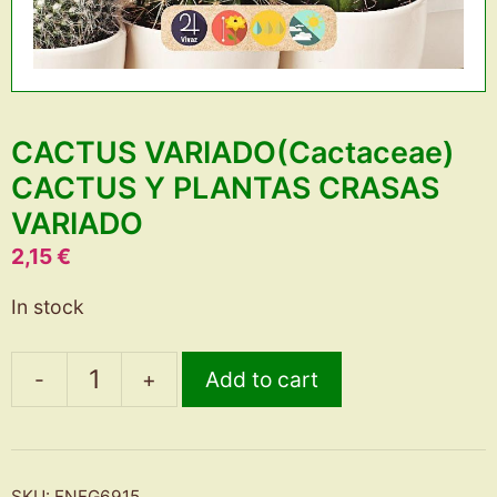
CACTUS VARIADO(Cactaceae)
CACTUS Y PLANTAS CRASAS
VARIADO
2,15
€
In stock
-
+
Add to cart
CACTUS
VARIADO(Cactaceae)
CACTUS
Y
SKU:
FNFG6915