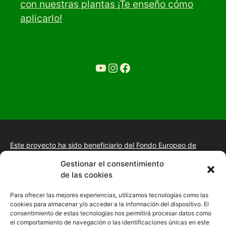
con nuestras plantas ¡Te enseño cómo
aplicarlo!
YouTube
Ir a la cuenta de Instagram de Restaurante Tuétano
Ir a la cuenta de facebook de Restaurante Tuétano
Este proyecto ha sido beneficiario del Fondo Europeo de
Desarrollo Regional.
+información.
Gestionar el consentimiento
Proyecto de desarrollo web y tienda online, fomento de la
de las cookies
presencia “Online” mediante la implantación de una estrategia
de posicionamiento SEO, gestión de la presencia en internet y
Para ofrecer las mejores experiencias, utilizamos tecnologías como las
mejora de imagen digital en las empresas de la Comunidad
cookies para almacenar y/o acceder a la información del dispositivo. El
Autónoma de Extremadura
consentimiento de estas tecnologías nos permitirá procesar datos como
el comportamiento de navegación o las identificaciones únicas en este