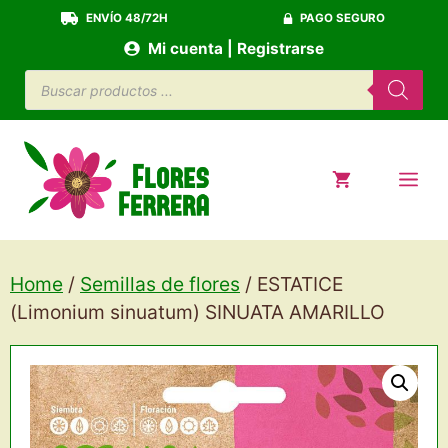
Saltar
ENVÍO 48/72H
PAGO SEGURO
al
Mi cuenta | Registrarse
contenido
Búsqueda
de
productos
ME
Home
/
Semillas de flores
/ ESTATICE
(Limonium sinuatum) SINUATA AMARILLO