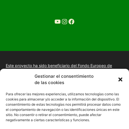
YouTube
Ir a la cuenta de Instagram de Restaurante Tuétano
Ir a la cuenta de facebook de Restaurante Tuétano
Este proyecto ha sido beneficiario del Fondo Europeo de
Desarrollo Regional.
+información.
Gestionar el consentimiento
Proyecto de desarrollo web y tienda online, fomento de la
de las cookies
presencia “Online” mediante la implantación de una estrategia
de posicionamiento SEO, gestión de la presencia en internet y
Para ofrecer las mejores experiencias, utilizamos tecnologías como las
mejora de imagen digital en las empresas de la Comunidad
cookies para almacenar y/o acceder a la información del dispositivo. El
Autónoma de Extremadura
consentimiento de estas tecnologías nos permitirá procesar datos como
el comportamiento de navegación o las identificaciones únicas en este
sitio. No consentir o retirar el consentimiento, puede afectar
negativamente a ciertas características y funciones.