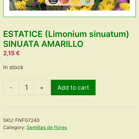
ESTATICE (Limonium sinuatum)
SINUATA AMARILLO
2,15
€
In stock
-
+
Add to cart
ESTATICE
(Limonium
sinuatum)
SINUATA
SKU:
FNFG7240
AMARILLO
Category:
Semillas de flores
quantity