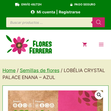
Saltar
ENVÍO 48/72H
PAGO SEGURO
al
Mi cuenta | Registrarse
contenido
Búsqueda
de
productos
ME
Home
/
Semillas de flores
/ LOBÉLIA CRYSTAL
PALACE ENANA – AZUL