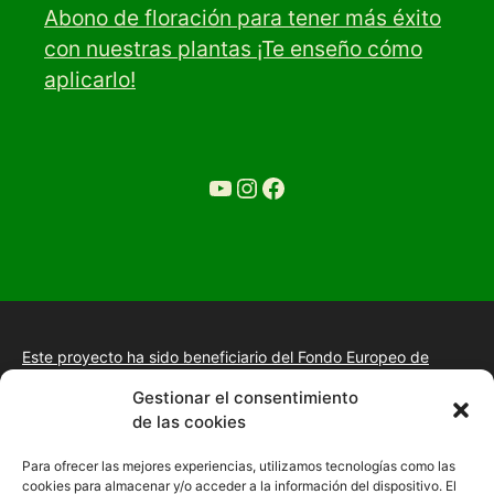
Abono de floración para tener más éxito
con nuestras plantas ¡Te enseño cómo
aplicarlo!
YouTube
Ir a la cuenta de Instagram de Restaurante Tuétano
Ir a la cuenta de facebook de Restaurante Tuétano
Este proyecto ha sido beneficiario del Fondo Europeo de
Desarrollo Regional.
+información.
Gestionar el consentimiento
Proyecto de desarrollo web y tienda online, fomento de la
de las cookies
presencia “Online” mediante la implantación de una estrategia
de posicionamiento SEO, gestión de la presencia en internet y
Para ofrecer las mejores experiencias, utilizamos tecnologías como las
mejora de imagen digital en las empresas de la Comunidad
cookies para almacenar y/o acceder a la información del dispositivo. El