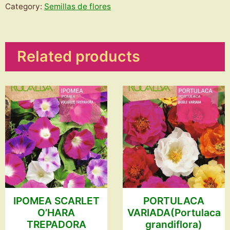
AZUL
Category:
Semillas de flores
quantity
Related products
IPOMEA SCARLET
PORTULACA
O’HARA
VARIADA(Portulaca
TREPADORA
grandiflora)