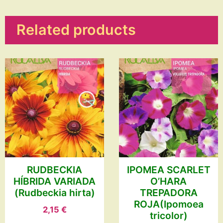
Related products
RUDBECKIA
IPOMEA SCARLET
HÍBRIDA VARIADA
O’HARA
(Rudbeckia hirta)
TREPADORA
ROJA(Ipomoea
2,15
€
tricolor)