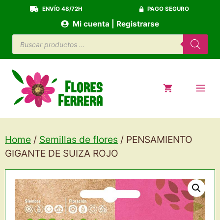
Saltar
ENVÍO 48/72H
PAGO SEGURO
al
Mi cuenta | Registrarse
contenido
Búsqueda
de
productos
ME
Home
/
Semillas de flores
/ PENSAMIENTO
GIGANTE DE SUIZA ROJO