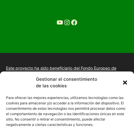
YouTube
Ir a la cuenta de Instagram de Restaurante Tuétano
Ir a la cuenta de facebook de Restaurante Tuétano
Este proyecto ha sido beneficiario del Fondo Europeo de
Desarrollo Regional.
+información.
Gestionar el consentimiento
Proyecto de desarrollo web y tienda online, fomento de la
de las cookies
presencia “Online” mediante la implantación de una estrategia
de posicionamiento SEO, gestión de la presencia en internet y
Para ofrecer las mejores experiencias, utilizamos tecnologías como las
mejora de imagen digital en las empresas de la Comunidad
cookies para almacenar y/o acceder a la información del dispositivo. El
Autónoma de Extremadura
consentimiento de estas tecnologías nos permitirá procesar datos como
el comportamiento de navegación o las identificaciones únicas en este
sitio. No consentir o retirar el consentimiento, puede afectar
negativamente a ciertas características y funciones.