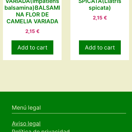
VARIADA(Impatiens
SPICATA(Liatris
balsamina)BALSAMI
spicata)
NA FLOR DE
2,15
€
CAMELIA VARIADA
2,15
€
Add to cart
Add to cart
Menú legal
Aviso legal
Política de privacidad