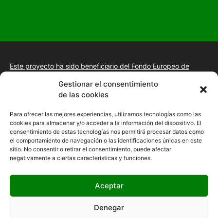
Este proyecto ha sido beneficiario del Fondo Europeo de
Desarrollo Regional.
+información.
Gestionar el consentimiento
Proyecto de desarrollo web y tienda online, fomento de la
de las cookies
presencia “Online” mediante la implantación de una estrategia
de posicionamiento SEO, gestión de la presencia en internet y
Para ofrecer las mejores experiencias, utilizamos tecnologías como las
mejora de imagen digital en las empresas de la Comunidad
cookies para almacenar y/o acceder a la información del dispositivo. El
Autónoma de Extremadura
consentimiento de estas tecnologías nos permitirá procesar datos como
el comportamiento de navegación o las identificaciones únicas en este
sitio. No consentir o retirar el consentimiento, puede afectar
negativamente a ciertas características y funciones.
Aceptar
Denegar