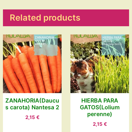
Related products
ZANAHORIA(Daucu
HIERBA PARA
s carota) Nantesa 2
GATOS(Lolium
perenne)
2,15
€
2,15
€