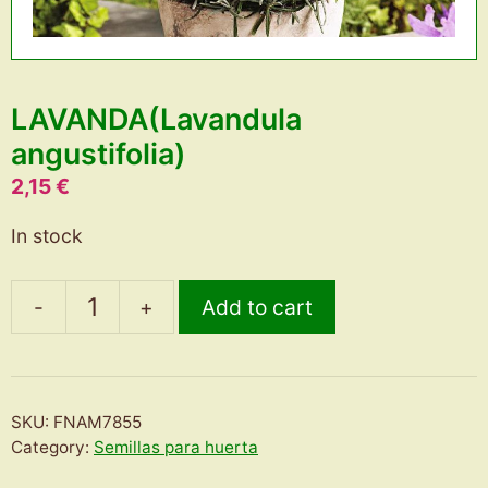
LAVANDA(Lavandula
angustifolia)
2,15
€
In stock
-
+
Add to cart
LAVANDA(Lavandula
angustifolia)
quantity
SKU:
FNAM7855
Category:
Semillas para huerta