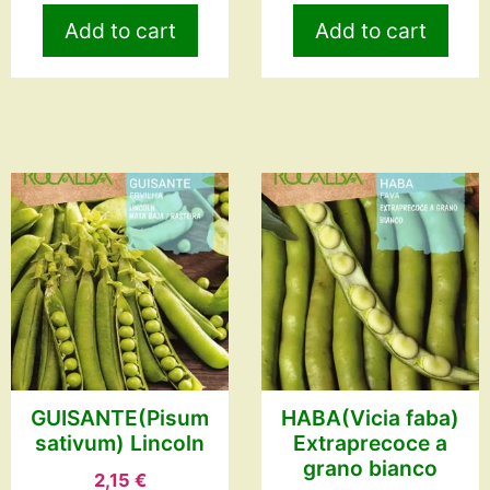
Add to cart
Add to cart
GUISANTE(Pisum
HABA(Vicia faba)
sativum) Lincoln
Extraprecoce a
grano bianco
2,15
€