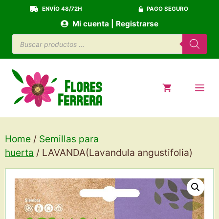
Saltar
ENVÍO 48/72H
PAGO SEGURO
al
Mi cuenta | Registrarse
contenido
Búsqueda
de
productos
ME
Home
/
Semillas para
huerta
/ LAVANDA(Lavandula angustifolia)