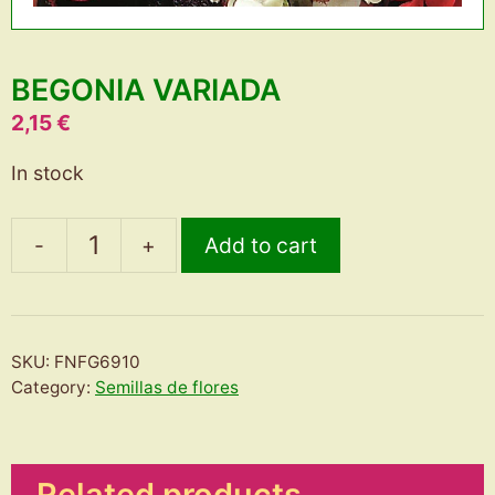
BEGONIA VARIADA
2,15
€
In stock
-
+
Add to cart
BEGONIA
VARIADA
quantity
SKU:
FNFG6910
Category:
Semillas de flores
Related products