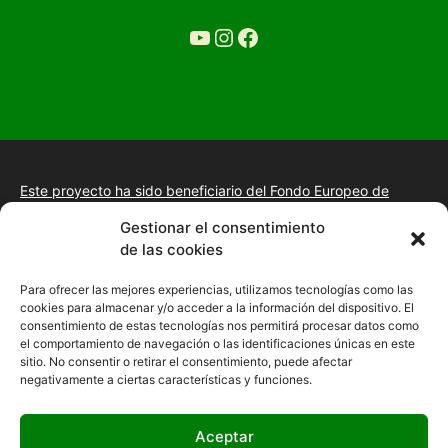
YouTube
Ir a la cuenta de Instagram de Restaurante Tuétano
Ir a la cuenta de facebook de Restaurante Tuétano
Este proyecto ha sido beneficiario del Fondo Europeo de
Desarrollo Regional.
+información.
Gestionar el consentimiento
Proyecto de desarrollo web y tienda online, fomento de la
de las cookies
presencia “Online” mediante la implantación de una estrategia
de posicionamiento SEO, gestión de la presencia en internet y
Para ofrecer las mejores experiencias, utilizamos tecnologías como las
mejora de imagen digital en las empresas de la Comunidad
cookies para almacenar y/o acceder a la información del dispositivo. El
Autónoma de Extremadura
consentimiento de estas tecnologías nos permitirá procesar datos como
el comportamiento de navegación o las identificaciones únicas en este
sitio. No consentir o retirar el consentimiento, puede afectar
negativamente a ciertas características y funciones.
Aceptar