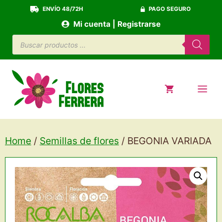
Saltar
ENVÍO 48/72H
PAGO SEGURO
al
Mi cuenta | Registrarse
contenido
Búsqueda
de
productos
ME
Home
/
Semillas de flores
/ BEGONIA VARIADA