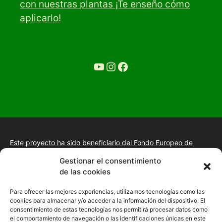
con nuestras plantas ¡Te enseño cómo
aplicarlo!
YouTube
Ir a la cuenta de Instagram de Restaurante Tuétano
Ir a la cuenta de facebook de Restaurante Tuétano
Este proyecto ha sido beneficiario del Fondo Europeo de
Desarrollo Regional.
+información.
Gestionar el consentimiento
Proyecto de desarrollo web y tienda online, fomento de la
de las cookies
presencia “Online” mediante la implantación de una estrategia
de posicionamiento SEO, gestión de la presencia en internet y
Para ofrecer las mejores experiencias, utilizamos tecnologías como las
mejora de imagen digital en las empresas de la Comunidad
cookies para almacenar y/o acceder a la información del dispositivo. El
Autónoma de Extremadura
consentimiento de estas tecnologías nos permitirá procesar datos como
el comportamiento de navegación o las identificaciones únicas en este