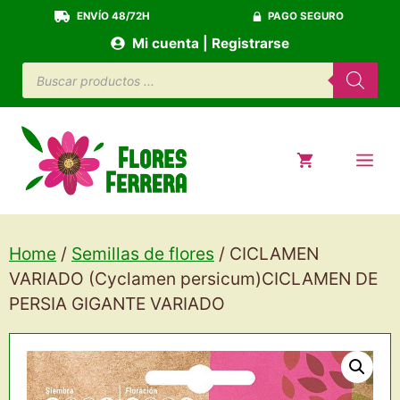
Saltar
ENVÍO 48/72H
PAGO SEGURO
al
Mi cuenta | Registrarse
contenido
Búsqueda
de
productos
ME
Home
/
Semillas de flores
/ CICLAMEN
VARIADO (Cyclamen persicum)CICLAMEN DE
PERSIA GIGANTE VARIADO