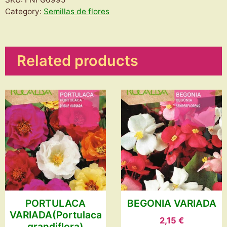
DE
Category:
Semillas de flores
PERSIA
GIGANTE
VARIADO
Related products
quantity
PORTULACA
BEGONIA VARIADA
VARIADA(Portulaca
2,15
€
grandiflora)