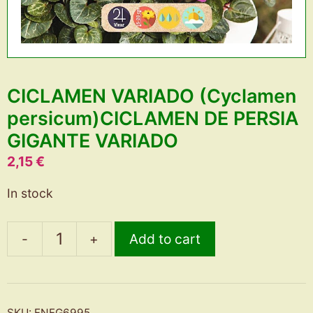
CICLAMEN VARIADO (Cyclamen
persicum)CICLAMEN DE PERSIA
GIGANTE VARIADO
2,15
€
In stock
-
+
Add to cart
CICLAMEN
VARIADO
(Cyclamen
persicum)CICLAMEN
SKU:
FNFG6995