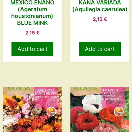
MÉXICO ENANO
KANA VARIADA
(Ageratum
(Aquilegia caerulea)
houstonianum)
2,15
€
BLUE MINK
2,15
€
Add to cart
Add to cart