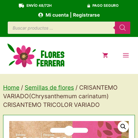
Saltar
ENVÍO 48/72H
PAGO SEGURO
al
Mi cuenta | Registrarse
contenido
Búsqueda
de
productos
ME
Home
/
Semillas de flores
/ CRISANTEMO
VARIADO(Chrysanthemum carinatum)
CRISANTEMO TRICOLOR VARIADO