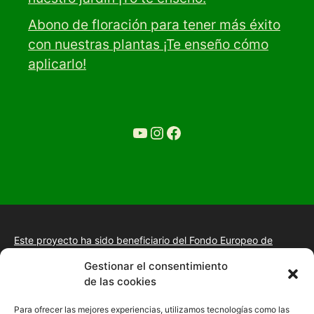
Abono de floración para tener más éxito
con nuestras plantas ¡Te enseño cómo
aplicarlo!
YouTube
Ir a la cuenta de Instagram de Restaurante Tuétano
Ir a la cuenta de facebook de Restaurante Tuétano
Este proyecto ha sido beneficiario del Fondo Europeo de
Desarrollo Regional.
+información.
Gestionar el consentimiento
Proyecto de desarrollo web y tienda online, fomento de la
de las cookies
presencia “Online” mediante la implantación de una estrategia
de posicionamiento SEO, gestión de la presencia en internet y
Para ofrecer las mejores experiencias, utilizamos tecnologías como las
mejora de imagen digital en las empresas de la Comunidad