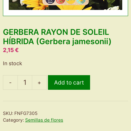
GERBERA RAYON DE SOLEIL
HÍBRIDA (Gerbera jamesonii)
2,15
€
In stock
-
+
Add to cart
GERBERA
RAYON
DE
SOLEIL
SKU:
FNFG7305
HÍBRIDA
Category:
Semillas de flores
(Gerbera