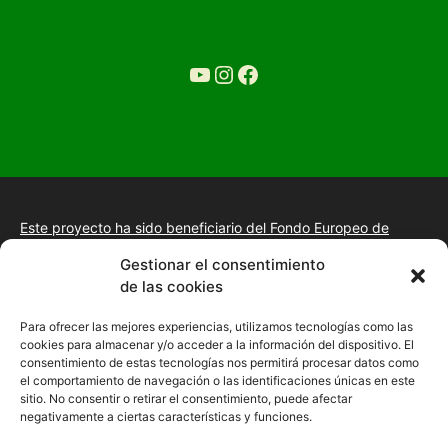
YouTube
Ir a la cuenta de Instagram de Restaurante Tuétano
Ir a la cuenta de facebook de Restaurante Tuétano
Este proyecto ha sido beneficiario del Fondo Europeo de
Desarrollo Regional.
+información.
Gestionar el consentimiento
Proyecto de desarrollo web y tienda online, fomento de la
de las cookies
presencia “Online” mediante la implantación de una estrategia
de posicionamiento SEO, gestión de la presencia en internet y
Para ofrecer las mejores experiencias, utilizamos tecnologías como las
mejora de imagen digital en las empresas de la Comunidad
cookies para almacenar y/o acceder a la información del dispositivo. El
Autónoma de Extremadura
consentimiento de estas tecnologías nos permitirá procesar datos como
el comportamiento de navegación o las identificaciones únicas en este
sitio. No consentir o retirar el consentimiento, puede afectar
negativamente a ciertas características y funciones.