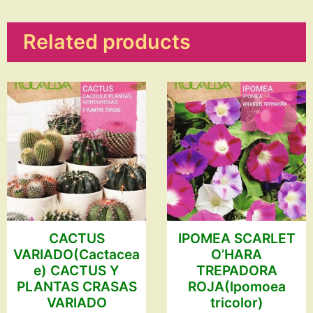
jamesonii)
quantity
Related products
CACTUS
IPOMEA SCARLET
VARIADO(Cactacea
O’HARA
e) CACTUS Y
TREPADORA
PLANTAS CRASAS
ROJA(Ipomoea
VARIADO
tricolor)