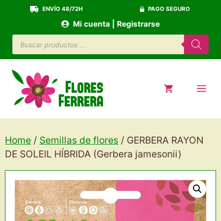
Saltar
ENVÍO 48/72H
PAGO SEGURO
al
Mi cuenta | Registrarse
contenido
Búsqueda
de
productos
ME
Home
/
Semillas de flores
/ GERBERA RAYON
DE SOLEIL HÍBRIDA (Gerbera jamesonii)