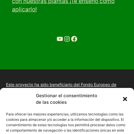
con nuestras plantas ¡Te enseño cómo
aplicarlo!
YouTube
Ir a la cuenta de Instagram de Restaurante Tuétano
Ir a la cuenta de facebook de Restaurante Tuétano
Este proyecto ha sido beneficiario del Fondo Europeo de
Desarrollo Regional.
+información.
Gestionar el consentimiento
Proyecto de desarrollo web y tienda online, fomento de la
de las cookies
presencia “Online” mediante la implantación de una estrategia
de posicionamiento SEO, gestión de la presencia en internet y
Para ofrecer las mejores experiencias, utilizamos tecnologías como las
mejora de imagen digital en las empresas de la Comunidad
cookies para almacenar y/o acceder a la información del dispositivo. El
Autónoma de Extremadura
consentimiento de estas tecnologías nos permitirá procesar datos como
el comportamiento de navegación o las identificaciones únicas en este