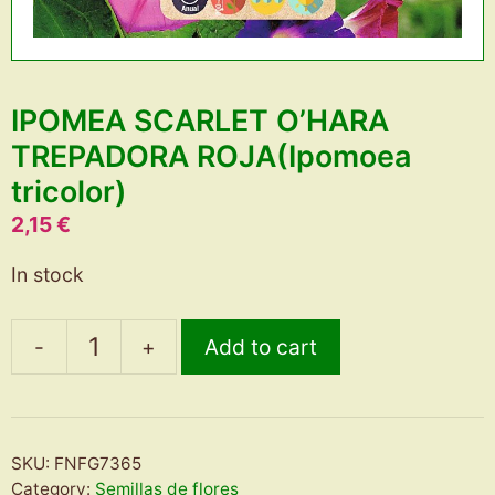
IPOMEA SCARLET O’HARA
TREPADORA ROJA(Ipomoea
tricolor)
2,15
€
In stock
-
+
Add to cart
IPOMEA
SCARLET
O’HARA
TREPADORA
SKU:
FNFG7365
ROJA(Ipomoea
Category:
Semillas de flores