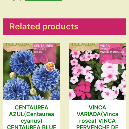
tricolor)
quantity
Related products
CENTAUREA
VINCA
AZUL(Centaurea
VARIADA(Vinca
cyanus)
rosea) VINCA
CENTAUREA BLUE
PERVENCHE DE