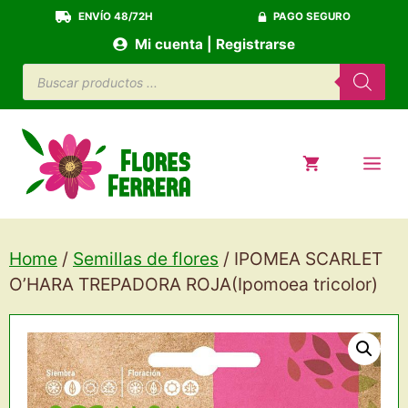
Saltar
ENVÍO 48/72H
PAGO SEGURO
al
Mi cuenta | Registrarse
contenido
Búsqueda
de
productos
ME
Home
/
Semillas de flores
/ IPOMEA SCARLET
O’HARA TREPADORA ROJA(Ipomoea tricolor)