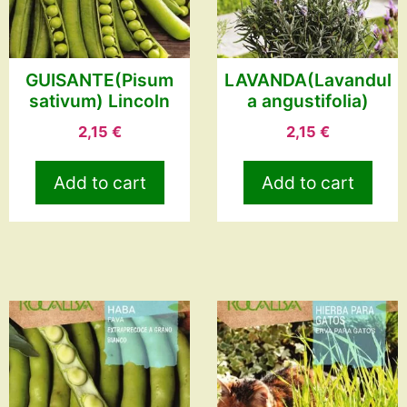
GUISANTE(Pisum
LAVANDA(Lavandul
sativum) Lincoln
a angustifolia)
2,15
€
2,15
€
Add to cart
Add to cart