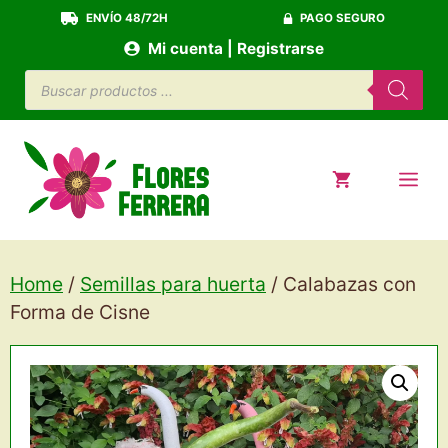
Saltar
ENVÍO 48/72H
PAGO SEGURO
al
Mi cuenta | Registrarse
contenido
Búsqueda
de
productos
ME
Home
/
Semillas para huerta
/ Calabazas con
Forma de Cisne