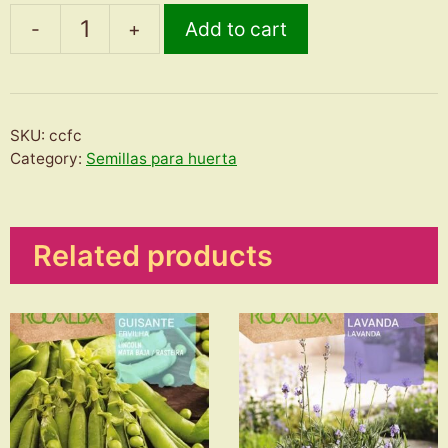
-
+
Add to cart
Calabazas
con
Forma
de
SKU:
ccfc
Cisne
Category:
Semillas para huerta
quantity
Related products