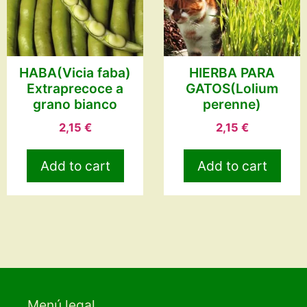
HABA(Vicia faba)
HIERBA PARA
Extraprecoce a
GATOS(Lolium
grano bianco
perenne)
2,15
€
2,15
€
Add to cart
Add to cart
Menú legal