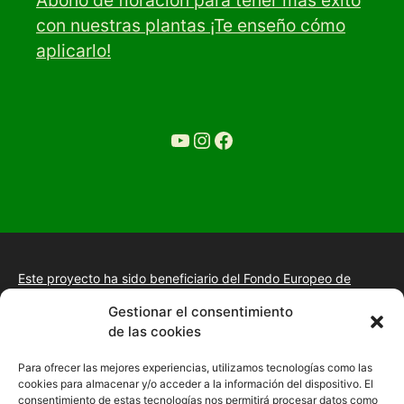
Abono de floración para tener más éxito
con nuestras plantas ¡Te enseño cómo
aplicarlo!
YouTube
Ir a la cuenta de Instagram de Restaurante Tuétano
Ir a la cuenta de facebook de Restaurante Tuétano
Este proyecto ha sido beneficiario del Fondo Europeo de
Desarrollo Regional.
+información.
Gestionar el consentimiento
Proyecto de desarrollo web y tienda online, fomento de la
de las cookies
presencia “Online” mediante la implantación de una estrategia
de posicionamiento SEO, gestión de la presencia en internet y
Para ofrecer las mejores experiencias, utilizamos tecnologías como las
mejora de imagen digital en las empresas de la Comunidad
cookies para almacenar y/o acceder a la información del dispositivo. El
Autónoma de Extremadura
consentimiento de estas tecnologías nos permitirá procesar datos como