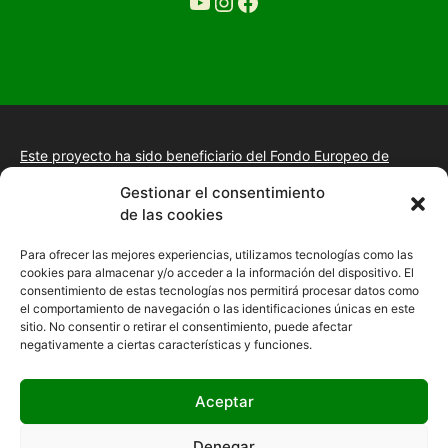
YouTube
Ir a la cuenta de Instagram de Restaurante Tuétano
Ir a la cuenta de facebook de Restaurante Tuétano
Este proyecto ha sido beneficiario del Fondo Europeo de
Desarrollo Regional.
+información.
Gestionar el consentimiento
Proyecto de desarrollo web y tienda online, fomento de la
de las cookies
presencia “Online” mediante la implantación de una estrategia
de posicionamiento SEO, gestión de la presencia en internet y
Para ofrecer las mejores experiencias, utilizamos tecnologías como las
mejora de imagen digital en las empresas de la Comunidad
cookies para almacenar y/o acceder a la información del dispositivo. El
Autónoma de Extremadura
consentimiento de estas tecnologías nos permitirá procesar datos como
el comportamiento de navegación o las identificaciones únicas en este
sitio. No consentir o retirar el consentimiento, puede afectar
negativamente a ciertas características y funciones.
Aceptar
Denegar