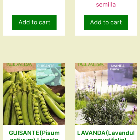
semilla
Add to cart
Add to cart
GUISANTE(Pisum
LAVANDA(Lavandul
sativum) Lincoln
a angustifolia)