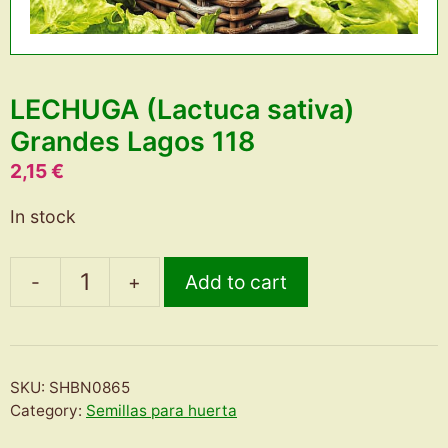
LECHUGA (Lactuca sativa)
Grandes Lagos 118
2,15
€
In stock
-
+
Add to cart
LECHUGA
(Lactuca
sativa)
Grandes
SKU:
SHBN0865
Lagos
Category:
Semillas para huerta
118