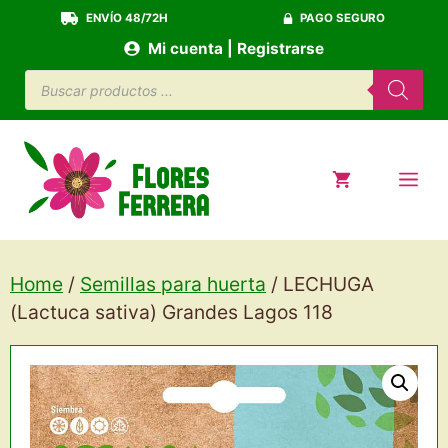
Saltar
ENVÍO 48/72H
PAGO SEGURO
al
Mi cuenta | Registrarse
contenido
Búsqueda
de
productos
ME
Home
/
Semillas para huerta
/ LECHUGA
(Lactuca sativa) Grandes Lagos 118