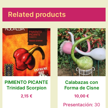
quantity
Related products
PIMIENTO PICANTE
Calabazas con
Trinidad Scorpion
Forma de Cisne
2,15
€
10,00
€
Presentación:
30